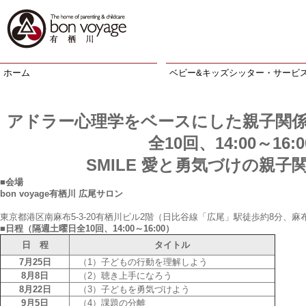
ホーム
ベビー&キッズシッター・サービ
アドラー心理学をベースにした親子関係
全10回、14:00～16:
SMILE 愛と勇気づけの親子
■会場
bon voyage有栖川 広尾サロン
東京都港区南麻布5-3-20有栖川ビル2階（日比谷線「広尾」駅徒歩約8分、
■日程（隔週土曜日全10回、14:00～16:00）
日 程
タイトル
7月25日
（1）子どもの行動を理解しよう
8月8日
（2）聴き上手になろう
8月22日
（3）子どもを勇気づけよう
9月5日
（4）課題の分離