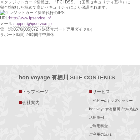
※クレジットカード情報は、「PCI DSS」（国際セキュリティ基準）に
完全準拠した極めて高いセキュリティにより保護されます。
URL:
http://www.ipservice.jp/
メール:
support@ipservice.jp
電 話:0570(035)672（決済サポート専用ダイヤル）
サポート時間:24時間年中無休
—————————
bon voyage 有栖川 SITE CONTENTS
■
■
トップページ
サービス
・ベビー&キッズシッター
■
会社案内
bon voyage有栖川 3つの強み
活用事例
ご利用料金
ご利用の流れ