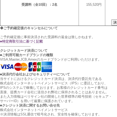
受講料（全10回）：2名
155,520円
◆ご予約確定後のキャンセルについて
ご予約確定後に事前決済された受講料の返金は致しかねます。
■特定商取引法に基づく記載
—————————
クレジットカード決済について
■ご利用可能カードブランドの種類
VISA,Master,JCB,Amexのカードブランドがご利用いただけます。
■決済代行会社およびセキュリティーについて
当サイトにおけるクレジットカード決済は、決済代行委託先である
株式会社インターネットペイメントサービス（IPS）に委託しており、
IPSのシステムで稼働しております。お客様のクレジットカード番号は
直接、提携カード会社に送信され弊社に保持されることはありません。
また入力情報はベリサイン社の開発した世界標準の暗号技術（セキュア・
サーバーID）を用いて厳重に保護されています。
■クレジット決済に関するお問い合せ先
株式会社インターネットペイメントサービス
※決済情報はSSL通信で暗号化され、安全性を確保しております。