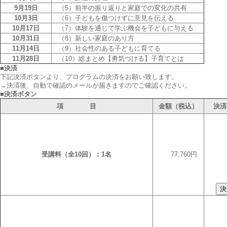
9月19日
（5）前半の振り返りと家庭での変化の共有
10月3日
（6）子どもを傷つけずに意見を伝える
10月17日
（7）体験を通じて学ぶ機会を子どもに与える
10月31日
（8）新しい家庭のあり方
11月14日
（9）社会性のある子どもに育てる
11月28日
（10）総まとめ【勇気づける】子育てとは
■決済
下記決済ボタンより、プログラムの決済をお願い致します。
→決済後、自動で確認のメールが届きますのでご確認ください。
■決済ボタン
項 目
金額（税込）
決済
受講料（全10回）：1名
77,760円