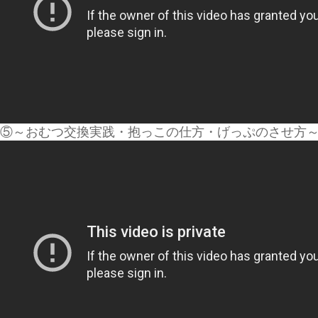
⑤～おむつ交換実践・抱っこの仕方・げっぷのさせ方