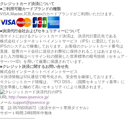
クレジットカード決済について
■ご利用可能カードブランドの種類
VISA,Master,JCB,Amexのカードブランドがご利用いただけます。
■決済代行会社およびセキュリティーについて
当サイトにおけるクレジットカード決済は、決済代行委託先である
株式会社インターネットペイメントサービス（IPS）に委託しており、
IPSのシステムで稼働しております。お客様のクレジットカード番号は
直接、提携カード会社に送信され弊社に保持されることはありません。
また入力情報はベリサイン社の開発した世界標準の暗号技術（セキュア・
サーバーID）を用いて厳重に保護されています。
■クレジット決済に関するお問い合せ先
株式会社インターネットペイメントサービス
※決済情報はSSL通信で暗号化され、安全性を確保しております。
※クレジットカード情報は、「PCI DSS」（国際セキュリティ基準）に
完全準拠した極めて高いセキュリティにより保護されます。
URL:
http://www.ipservice.jp/
メール:
support@ipservice.jp
電 話:0570(035)672（決済サポート専用ダイヤル）
サポート時間:24時間年中無休
—————————