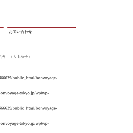
お問い合わせ
容法 （大山葎子）
566639/public_html/bonvoyage-
bonvoyage-tokyo.jp/wp/wp-
566639/public_html/bonvoyage-
bonvoyage-tokyo.jp/wp/wp-