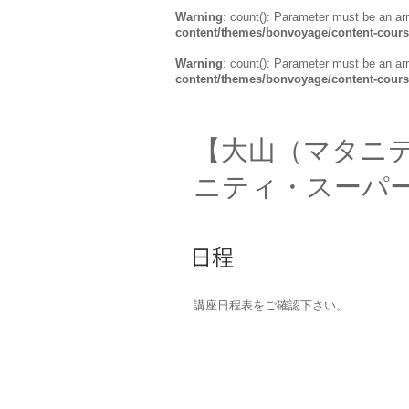
Warning
: count(): Parameter must be an ar
content/themes/bonvoyage/content-cour
Warning
: count(): Parameter must be an ar
content/themes/bonvoyage/content-cour
【大山（マタニ
ニティ・スーパ
講座日程表をご確認下さい。