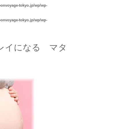
bonvoyage-tokyo.jp/wp/wp-
bonvoyage-tokyo.jp/wp/wp-
レイになる マタ