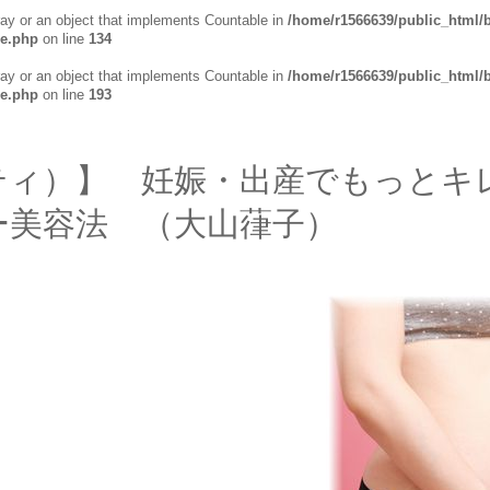
ray or an object that implements Countable in
/home/r1566639/public_html/
se.php
on line
134
ray or an object that implements Countable in
/home/r1566639/public_html/
se.php
on line
193
ティ）】 妊娠・出産でもっとキ
ー美容法 （大山葎子）