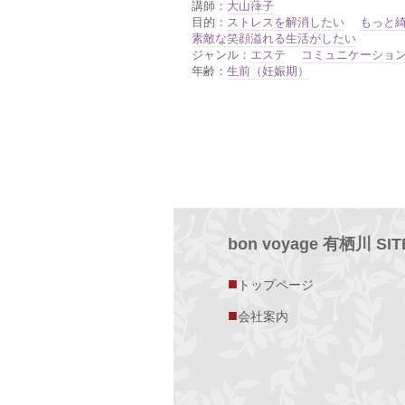
講師：
大山葎子
目的：
ストレスを解消したい
もっと
素敵な笑顔溢れる生活がしたい
ジャンル：
エステ
コミュニケーショ
年齢：
生前（妊娠期）
bon voyage 有栖川 SI
■
トップページ
■
会社案内