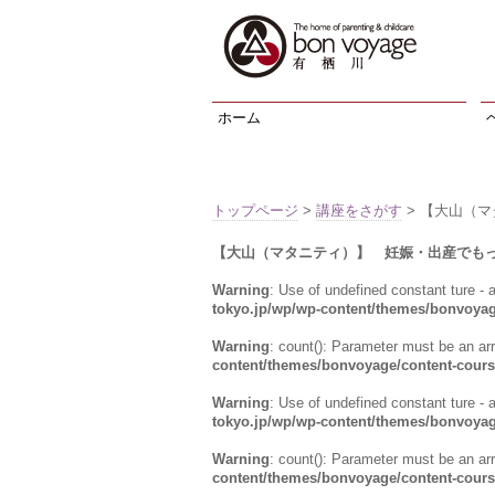
ホーム
トップページ
>
講座をさがす
> 【大山（
【大山（マタニティ）】 妊娠・出産でも
Warning
: Use of undefined constant ture - a
tokyo.jp/wp/wp-content/themes/bonvoyag
Warning
: count(): Parameter must be an ar
content/themes/bonvoyage/content-cour
Warning
: Use of undefined constant ture - a
tokyo.jp/wp/wp-content/themes/bonvoyag
Warning
: count(): Parameter must be an ar
content/themes/bonvoyage/content-cour