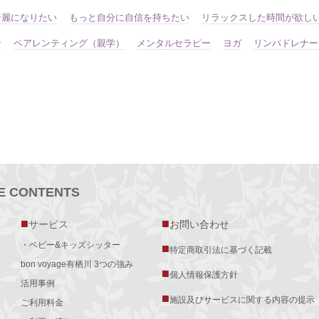
綺麗になりたい
もっと自分に自信を持ちたい
リラックスした時間が欲し
ン
ペアレンティング（親学）
メンタルセラピー
ヨガ
リンパドレナー
TE CONTENTS
■
■
サービス
お問い合わせ
・ベビー&キッズシッター
■
特定商取引法に基づく記載
bon voyage有栖川 3つの強み
■
個人情報保護方針
活用事例
■
施設及びサービスに関する内容の提示
ご利用料金