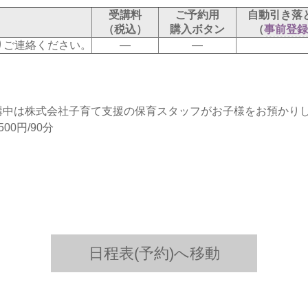
受講料
ご予約用
自動引き落
（税込）
購入ボタン
（
事前登録
りご連絡ください。
―
―
講中は株式会社子育て支援の保育スタッフがお子様をお預かり
0円/90分
日程表(予約)へ移動