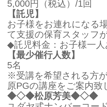
5,000円（税込）/1回
【託児】
お子様をお連れになる
て支援の保育スタッフ
◆託児料金：お子様一人あた
【最少催行人数】
5名
※受講を希望される方が
原PGの講座をご案内致
◆◇◆松原芳美◆◇◆
ユダヤ式ナンバーコー