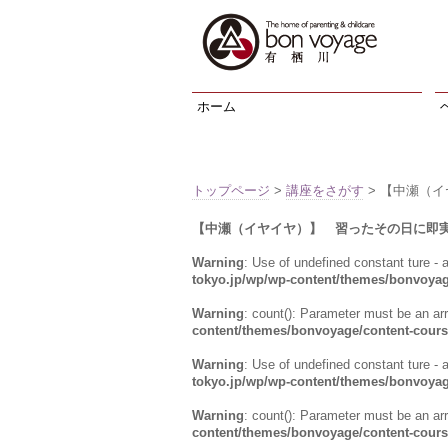
ホーム
トップページ
>
講座をさがす
> 【中瀬（
【中瀬（イヤイヤ）】 習ったその日に即
Warning
: Use of undefined constant ture - a
tokyo.jp/wp/wp-content/themes/bonvoyag
Warning
: count(): Parameter must be an ar
content/themes/bonvoyage/content-cour
Warning
: Use of undefined constant ture - a
tokyo.jp/wp/wp-content/themes/bonvoyag
Warning
: count(): Parameter must be an ar
content/themes/bonvoyage/content-cour