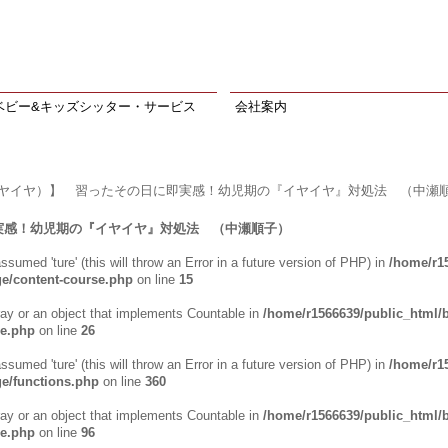
ベビー&キッズシッター・サービス
会社案内
イヤイヤ）】 習ったその日に即実感！幼児期の『イヤイヤ』対処法 （中瀬
実感！幼児期の『イヤイヤ』対処法 （中瀬順子）
ssumed 'ture' (this will throw an Error in a future version of PHP) in
/home/r1
e/content-course.php
on line
15
ray or an object that implements Countable in
/home/r1566639/public_html/
se.php
on line
26
ssumed 'ture' (this will throw an Error in a future version of PHP) in
/home/r1
e/functions.php
on line
360
ray or an object that implements Countable in
/home/r1566639/public_html/
se.php
on line
96