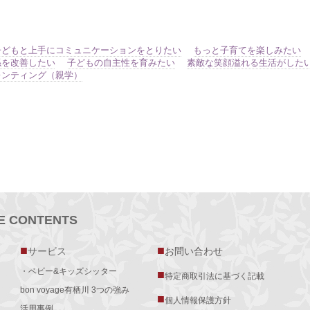
子どもと上手にコミュニケーションをとりたい
もっと子育てを楽しみたい
係を改善したい
子どもの自主性を育みたい
素敵な笑顔溢れる生活がした
レンティング（親学）
TE CONTENTS
■
■
サービス
お問い合わせ
・ベビー&キッズシッター
■
特定商取引法に基づく記載
bon voyage有栖川 3つの強み
■
個人情報保護方針
活用事例