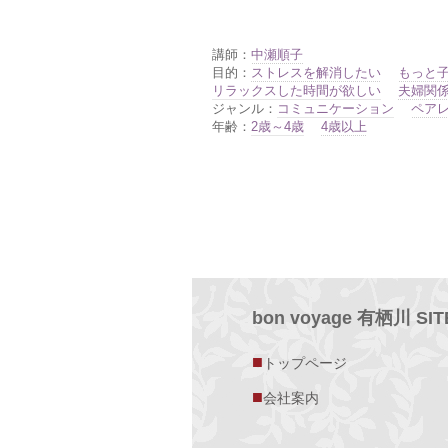
講師：
中瀬順子
目的：
ストレスを解消したい
もっと
リラックスした時間が欲しい
夫婦関
ジャンル：
コミュニケーション
ペア
年齢：
2歳～4歳
4歳以上
bon voyage 有栖川 SI
■
トップページ
■
会社案内