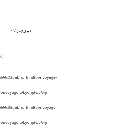
お問い合わせ
順子）
566639/public_html/bonvoyage-
bonvoyage-tokyo.jp/wp/wp-
566639/public_html/bonvoyage-
bonvoyage-tokyo.jp/wp/wp-