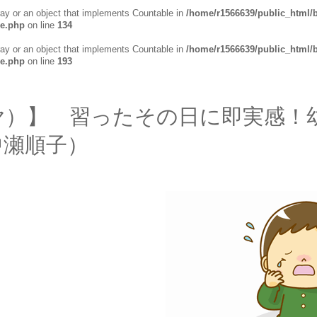
ray or an object that implements Countable in
/home/r1566639/public_html/
se.php
on line
134
ray or an object that implements Countable in
/home/r1566639/public_html/
se.php
on line
193
ヤ）】 習ったその日に即実感！
中瀬順子）