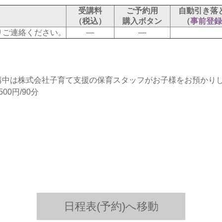
受講料
ご予約用
自動引き落
（税込）
購入ボタン
（
事前登録
りご連絡ください。
―
―
講中は株式会社子育て支援の保育スタッフがお子様をお預かり
0円/90分
日程表(予約)へ移動