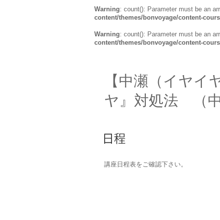
Warning
: count(): Parameter must be an ar
content/themes/bonvoyage/content-cour
Warning
: count(): Parameter must be an ar
content/themes/bonvoyage/content-cour
【中瀬（イヤイ
ヤ』対処法 （
講座日程表をご確認下さい。