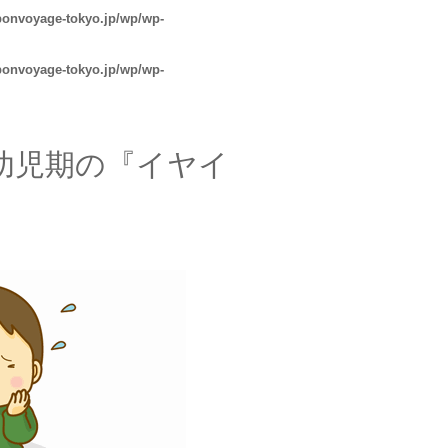
bonvoyage-tokyo.jp/wp/wp-
bonvoyage-tokyo.jp/wp/wp-
幼児期の『イヤイ